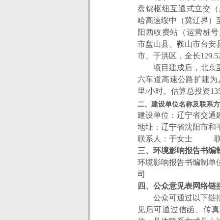
盘锦枢纽互通式立交（
哈高速绥中（冀辽界）
阳西收费站（运营桩号
市盘山县、鞍山市台安
市、于洪区，全长129.5
项目建成后，北京
六车道高速公路扩建为
里
/
小时。估算总投资135
二、建设单位名称及联系方
建设单位：
辽宁省交通
地址：
辽宁省沈阳市和平
联系人：
于女士
联
三、环境影响报告书编
环境影响报告书编制单
司
四、公众意见表网络链
公众可通过以下链
见后可通过信函、传真